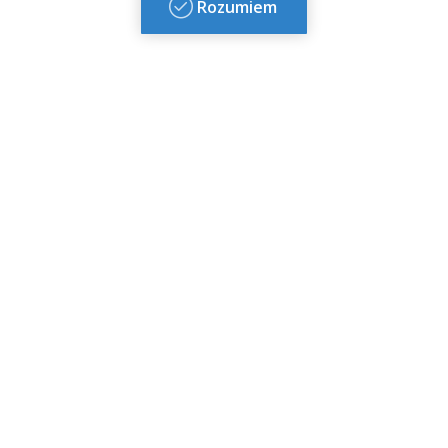
Rozumiem
formularz
IDUNA
informacyjny
„BEZPIECZNE
PODRÓŻE”
Ogólne
Warunki
Ubezpieczenia
Kosztów Imprezy
Turystycznej
IPID SIGNAL
IDUNA „KOSZTY
IMPREZY
TURYSTYCZNEJ”
(+48) 22 862 90 20
kompas@kompas-poland.com.pl