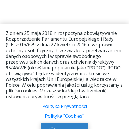
Z dniem 25 maja 2018 r. rozpoczyna obowiązywanie
Rozporządzenie Parlamentu Europejskiego i Rady
(UE) 2016/679 z dnia 27 kwietnia 2016 r. w sprawie
ochrony osób fizycznych w związku z przetwarzaniem
Warunki
O nas
Biura
danych osobowych i w sprawie swobodnego
uczestnictwa
agencyjne
przepływu takich danych oraz uchylenia dyrektywy
Kontakt
2026
95/46/WE (określane popularnie jako "RODO"). RODO
Kompas na
obowiązywać będzie w identycznym zakresie we
Informacje
Gwarancja
świecie
wszystkich krajach Unii Europejskiej, a więc także w
ogólne
ubezpieczeniowa
Polsce. W celu poprawienia jakości usług korzystamy z
Terytoria
2026-2027
Polityka
plików cookies. Możesz w każdej chwili zmienić
Państw
"Cookies"
ustawienia prywatności w przeglądarce.
Ogólne
Europejskich
Warunki
Polityka
Polityka Prywatności
Ubezpieczenia
Prywatnosci
BEZPIECZNE
Polityka "Cookies"
PODRÓŻE
Standardowy
IPID SIGNAL