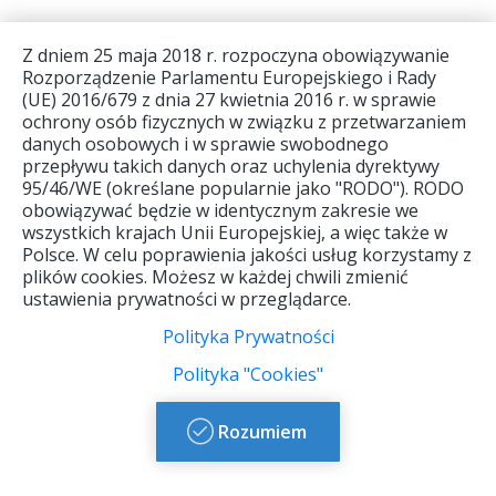
Z dniem 25 maja 2018 r. rozpoczyna obowiązywanie
Rozporządzenie Parlamentu Europejskiego i Rady
(UE) 2016/679 z dnia 27 kwietnia 2016 r. w sprawie
ochrony osób fizycznych w związku z przetwarzaniem
Warunki
O nas
Biura
danych osobowych i w sprawie swobodnego
uczestnictwa
agencyjne
przepływu takich danych oraz uchylenia dyrektywy
Kontakt
2026
95/46/WE (określane popularnie jako "RODO"). RODO
Kompas na
obowiązywać będzie w identycznym zakresie we
Informacje
Gwarancja
świecie
wszystkich krajach Unii Europejskiej, a więc także w
ogólne
ubezpieczeniowa
Polsce. W celu poprawienia jakości usług korzystamy z
Terytoria
2026-2027
Polityka
plików cookies. Możesz w każdej chwili zmienić
Państw
"Cookies"
ustawienia prywatności w przeglądarce.
Ogólne
Europejskich
Warunki
Polityka
Polityka Prywatności
Ubezpieczenia
Prywatnosci
BEZPIECZNE
Polityka "Cookies"
PODRÓŻE
Standardowy
IPID SIGNAL
Rozumiem
formularz
IDUNA
informacyjny
„BEZPIECZNE
PODRÓŻE”