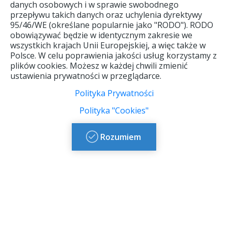
Warunki
O nas
Biura
danych osobowych i w sprawie swobodnego
uczestnictwa
agencyjne
przepływu takich danych oraz uchylenia dyrektywy
Kontakt
2026
95/46/WE (określane popularnie jako "RODO"). RODO
Kompas na
obowiązywać będzie w identycznym zakresie we
Informacje
Gwarancja
świecie
wszystkich krajach Unii Europejskiej, a więc także w
ogólne
ubezpieczeniowa
Polsce. W celu poprawienia jakości usług korzystamy z
Terytoria
2026-2027
Polityka
plików cookies. Możesz w każdej chwili zmienić
Państw
"Cookies"
ustawienia prywatności w przeglądarce.
Ogólne
Europejskich
Warunki
Polityka
Polityka Prywatności
Ubezpieczenia
Prywatnosci
BEZPIECZNE
Polityka "Cookies"
PODRÓŻE
Standardowy
IPID SIGNAL
Rozumiem
formularz
IDUNA
informacyjny
„BEZPIECZNE
PODRÓŻE”
Ogólne
Warunki
Ubezpieczenia
Kosztów Imprezy
Turystycznej