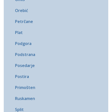
Orebić
Petrčane
Plat
Podgora
Podstrana
Posedarje
Postira
Primošten
Ruskamen
Split