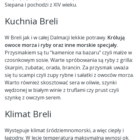
Siepana i pochodzi z XIV wieku.
Kuchnia Breli
W Breli jak i w całej Dalmacji lekkie potrawy.
Królują
owoce morza i ryby oraz inne morskie specjały.
Przysmakiem są tu "kamenice na bazaru" czyli małże w
czosnkowym sosie. Warte spróbowania są ryby z grilla:
śkarpin, zubatac, orada, brancin. Za przysmak uważa
się tu scampi czyli zupy rybne i sałatki z owoców morza.
Warto również skosztować sera w oliwie, szynki
wędzonej w białym winie z truflami czy prust czyli
szynkę z owczym serem.
Klimat Breli
Występuje klimat śródziemnomorski, a więc ciepły i
łagodny. W lecie temperatura maksymalna wynosi ok.