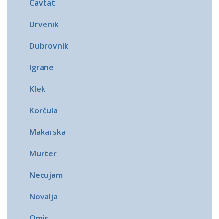
Cavtat
Drvenik
Dubrovnik
Igrane
Klek
Korčula
Makarska
Murter
Necujam
Novalja
Omis